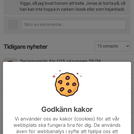
Viggo, då jag lovat honom att kolla. Jonas är borta på, så
han kan inte hoppa in varken i kiosk eller som hejarklack.
Tidigare nyheter
Seriepremiär för U15 säsongen 25/26
12 okt 2025
1
Söderhamns IK U15 tog silver i Eskilstuna Trophy Cup U15
8 sep 2025
0
Försäljning av strumpor från Bambusa
27 sep 2024
0
Godkänn kakor
Vi använder oss av kakor (cookies) för att vår
Sopkärlshantering för U13
webbplats ska fungera bra för dig. De används
7 okt 2023
0
även för webbanalys i syfte att hjälpa oss att