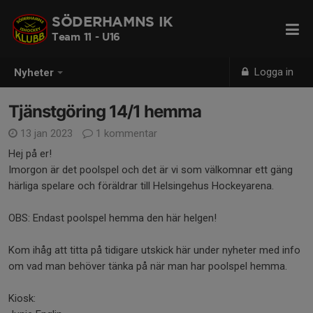
SÖDERHAMNS IK
Team 11 - U16
Logga in
Nyheter
Tjänstgöring 14/1 hemma
13 jan 2023
1 kommentar
Hej på er!
Imorgon är det poolspel och det är vi som välkomnar ett gäng
härliga spelare och föräldrar till Helsingehus Hockeyarena.
OBS: Endast poolspel hemma den här helgen!
Kom ihåg att titta på tidigare utskick här under nyheter med info
om vad man behöver tänka på när man har poolspel hemma.
Kiosk: