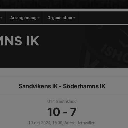
r
Arrangemang
Organisation
NS IK
Sandvikens IK - Söderhamns IK
U14 Gästrikland
10 - 7
19 okt 2024, 16:00, Arena Jernvallen