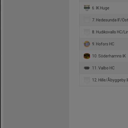
6. IK Huge
7. Hedesunda IF/Öst
8. Hudiksvalls HC/Li
9. Hofors HC
10. Söderhamns IK
11. Valbo HC
12. Hille/Åbyggeby 