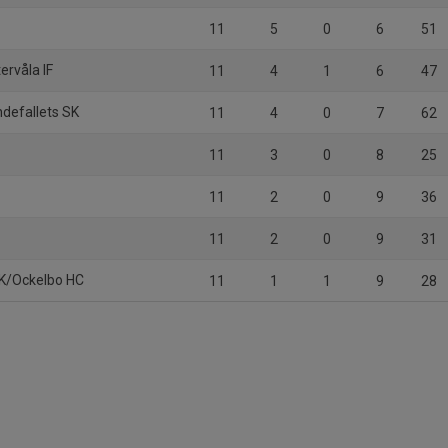
11
5
0
6
51
ervåla IF
11
4
1
6
47
ndefallets SK
11
4
0
7
62
11
3
0
8
25
11
2
0
9
36
11
2
0
9
31
IK/Ockelbo HC
11
1
1
9
28