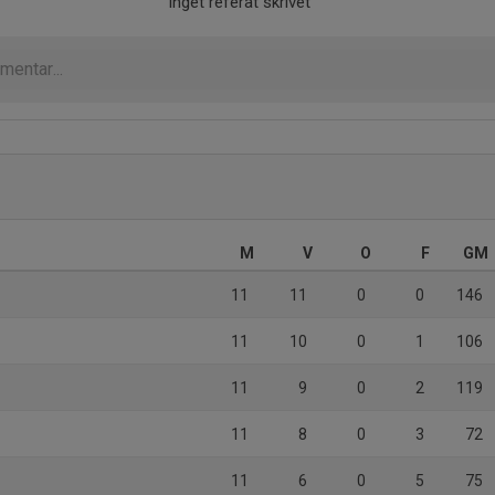
Inget referat skrivet
M
V
O
F
GM
11
11
0
0
146
11
10
0
1
106
11
9
0
2
119
11
8
0
3
72
11
6
0
5
75