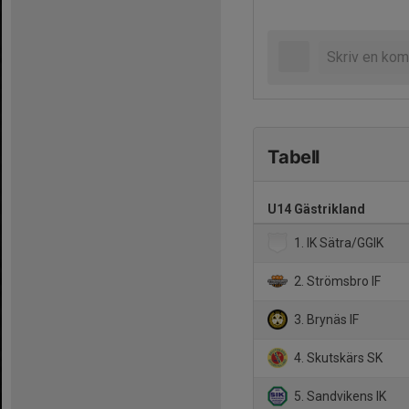
Tabell
U14 Gästrikland
1. IK Sätra/GGIK
2. Strömsbro IF
3. Brynäs IF
4. Skutskärs SK
5. Sandvikens IK