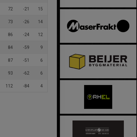
72
-21
15
73
-26
14
86
-24
12
84
-59
9
87
-51
6
93
-62
6
112
-84
4