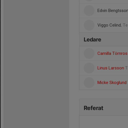
Edvin Bengtsso
Viggo Celind
, T
Ledare
Camilla Törnro
Linus Larsson
T
Micke Skoglund
Referat