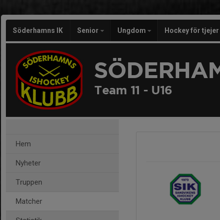
Söderhamns IK
Senior
Ungdom
Hockey för tjeje
SÖDERHAM
Team 11 - U16
Hem
Nyheter
Truppen
Matcher