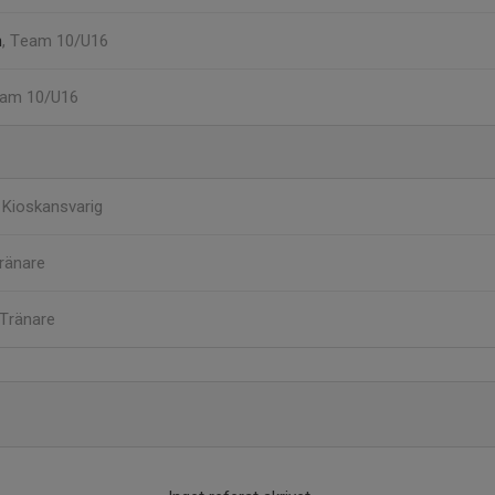
n
, Team 10/U16
eam 10/U16
s
Kioskansvarig
ränare
Tränare