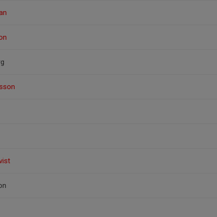
an
son
rg
ksson
vist
on