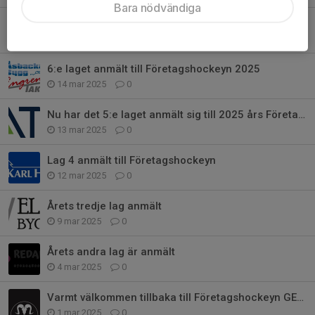
Bara nödvändiga
7:e laget klart till Företagshockeyn 2025
23 mar 2025
0
6:e laget anmält till Företagshockeyn 2025
14 mar 2025
0
Nu har det 5:e laget anmält sig till 2025 års Företagshockey
13 mar 2025
0
Lag 4 anmält till Företagshockeyn
12 mar 2025
0
Årets tredje lag anmält
9 mar 2025
0
Årets andra lag är anmält
4 mar 2025
0
Varmt välkommen tillbaka till Företagshockeyn GETAB
1 mar 2025
0