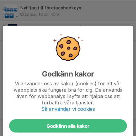
Nytt lag till företagshockeyn
22 mar, 10:52
0
Nu har vi 4 lag anmälda till årets Företagshockey
3 mar, 16:47
0
3:e återkommaren till Företagshockeyn
27 feb, 09:04
0
Andra laget till Företagshockey 2026 anmält
Godkänn kakor
26 feb, 16:10
0
Vi använder oss av kakor (cookies) för att vår
Först att anmäla sig till Företagshockeyn 2026 Redano AB
webbplats ska fungera bra för dig. De används
26 feb, 15:08
0
även för webbanalys i syfte att hjälpa oss att
förbättra våra tjänster.
Företagshockey 2026
Så använder vi cookies
26 feb, 11:23
0
Godkänn alla kakor
På lördag är det Företagshockey igen
27 mar 2025
0