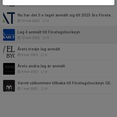
14 mar 2025
0
Nu har det 5:e laget anmält sig till 2025 års Företagshockey
13 mar 2025
0
Lag 4 anmält till Företagshockeyn
12 mar 2025
0
Årets tredje lag anmält
9 mar 2025
0
Årets andra lag är anmält
4 mar 2025
0
Varmt välkommen tillbaka till Företagshockeyn GETAB
1 mar 2025
0