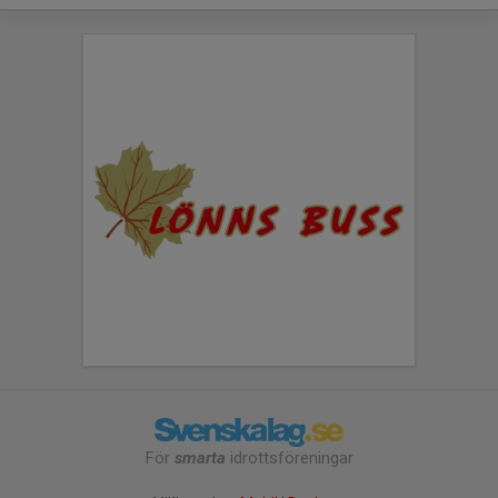
För
smarta
idrottsföreningar