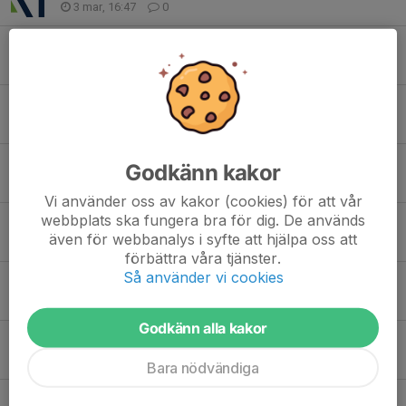
3 mar, 16:47
0
3:e återkommaren till Företagshockeyn
27 feb, 09:04
0
Andra laget till Företagshockey 2026 anmält
26 feb, 16:10
0
Först att anmäla sig till Företagshockeyn 2026 Redano AB
Godkänn kakor
26 feb, 15:08
0
Vi använder oss av kakor (cookies) för att vår
webbplats ska fungera bra för dig. De används
Företagshockey 2026
även för webbanalys i syfte att hjälpa oss att
26 feb, 11:23
0
förbättra våra tjänster.
Så använder vi cookies
På lördag är det Företagshockey igen
27 mar 2025
0
Godkänn alla kakor
7:e laget klart till Företagshockeyn 2025
23 mar 2025
0
Bara nödvändiga
6:e laget anmält till Företagshockeyn 2025