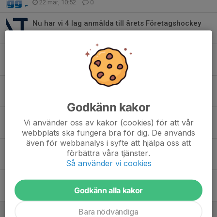
22 mar, 10:52
0
Nu har vi 4 lag anmälda till årets Företagshockey
3 mar, 16:47
0
3:e återkommaren till Företagshockeyn
27 feb, 09:04
0
Andra laget till Företagshockey 2026 anmält
26 feb, 16:10
0
Godkänn kakor
Först att anmäla sig till Företagshockeyn 2026 Redano AB
Vi använder oss av kakor (cookies) för att vår
26 feb, 15:08
0
webbplats ska fungera bra för dig. De används
även för webbanalys i syfte att hjälpa oss att
Företagshockey 2026
förbättra våra tjänster.
26 feb, 11:23
0
Så använder vi cookies
På lördag är det Företagshockey igen
Godkänn alla kakor
27 mar 2025
0
Bara nödvändiga
7:e laget klart till Företagshockeyn 2025