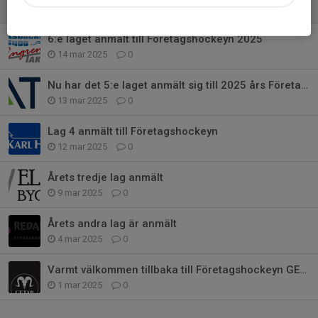
23 mar 2025
0
6:e laget anmält till Företagshockeyn 2025
14 mar 2025
0
Nu har det 5:e laget anmält sig till 2025 års Företagshockey
13 mar 2025
0
Lag 4 anmält till Företagshockeyn
12 mar 2025
0
Årets tredje lag anmält
9 mar 2025
0
Årets andra lag är anmält
4 mar 2025
0
Varmt välkommen tillbaka till Företagshockeyn GETAB
1 mar 2025
0