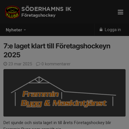
SÖDERHAMNS IK
Företagshockey
Logga in
Nyheter
7:e laget klart till Företagshockeyn
2025
23 mar 2025
0 kommentarer
Det sjunde och sista laget in till årets Företagshockey blir