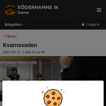
SÖDERHAMNS IK
Damer
Logga in
Bildgalleri
Tillbaka
Kvarnsveden
2025-09-21
|
Bild
29
av 89