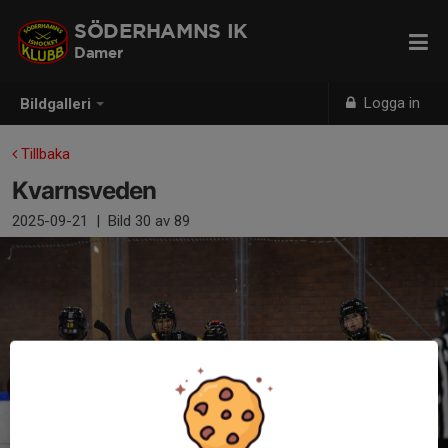
SÖDERHAMNS IK
Damer
Logga in
Bildgalleri
Tillbaka
Kvarnsveden
2025-09-21
|
Bild
30
av 89