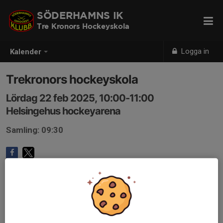
SÖDERHAMNS IK
Tre Kronors Hockeyskola
Logga in
Kalender
Trekronors hockeyskola
Lördag 22 feb 2025, 10:00-11:00
Helsingehus hockeyarena
Samling: 09:30