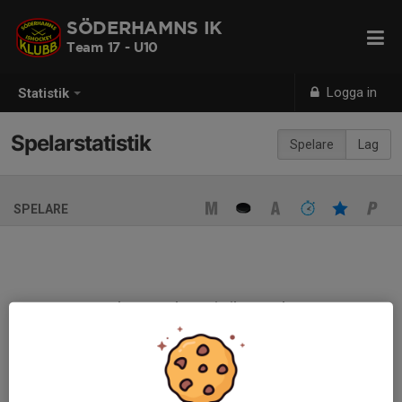
SÖDERHAMNS IK
Team 17 - U10
Logga in
Statistik
Spelarstatistik
Spelare
Lag
SPELARE
Ingen spelarstatistik sparad
När ni fyller i uppställning på respektive match visas statistiken
automatiskt på denna sida