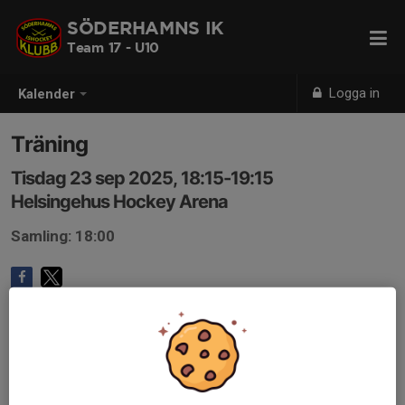
SÖDERHAMNS IK
Team 17 - U10
Logga in
Kalender
Träning
Tisdag 23 sep 2025, 18:15-19:15
Helsingehus Hockey Arena
Samling: 18:00