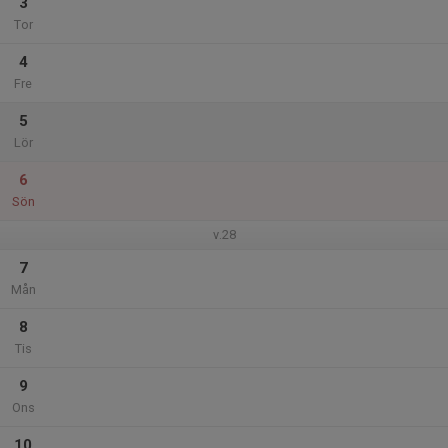
3
Tor
4
Fre
5
Lör
6
Sön
v.28
7
Mån
8
Tis
9
Ons
10