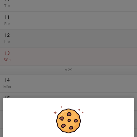
Tor
11
Fre
12
Lör
13
Sön
v.29
14
Mån
15
Tis
16
Ons
17