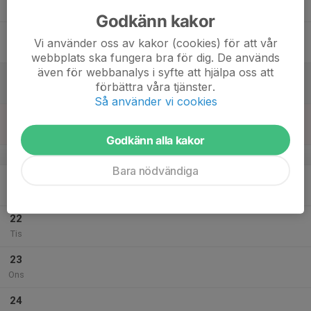
Tor
Godkänn kakor
18
Vi använder oss av kakor (cookies) för att vår
Fre
webbplats ska fungera bra för dig. De används
även för webbanalys i syfte att hjälpa oss att
19
förbättra våra tjänster.
Lör
Så använder vi cookies
20
Sön
Godkänn alla kakor
v.30
Bara nödvändiga
21
Mån
22
Tis
23
Ons
24