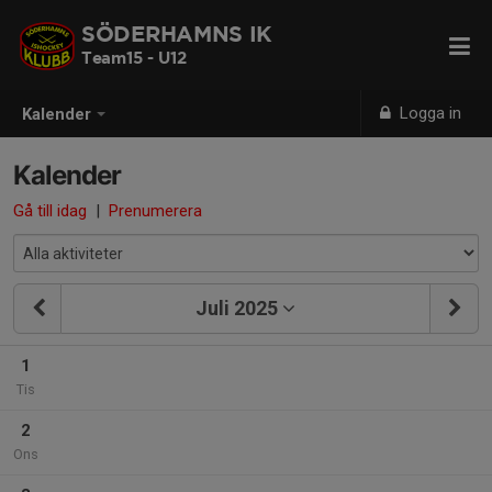
SÖDERHAMNS IK
Team15 - U12
Logga in
Kalender
Kalender
Gå till idag
|
Prenumerera
Juli 2025
1
Tis
2
Ons