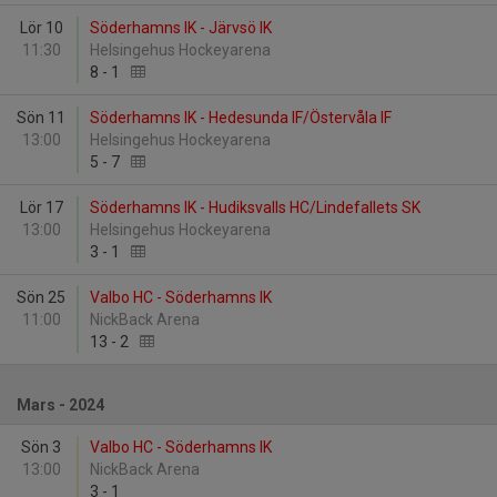
Lör 10
Söderhamns IK - Järvsö IK
11:30
Helsingehus Hockeyarena
8
-
1
Sön 11
Söderhamns IK - Hedesunda IF/Östervåla IF
13:00
Helsingehus Hockeyarena
5
-
7
Lör 17
Söderhamns IK - Hudiksvalls HC/Lindefallets SK
13:00
Helsingehus Hockeyarena
3
-
1
Sön 25
Valbo HC - Söderhamns IK
11:00
NickBack Arena
13
-
2
Mars - 2024
Sön 3
Valbo HC - Söderhamns IK
13:00
NickBack Arena
3
-
1