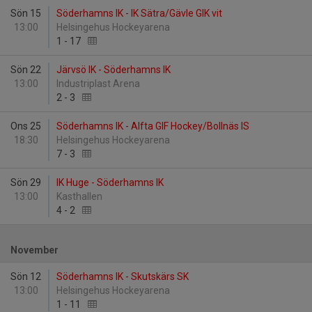
Sön 15
Söderhamns IK - IK Sätra/Gävle GIK vit
13:00
Helsingehus Hockeyarena
1
-
17
Sön 22
Järvsö IK - Söderhamns IK
13:00
Industriplast Arena
2
-
3
Ons 25
Söderhamns IK - Alfta GIF Hockey/Bollnäs IS
18:30
Helsingehus Hockeyarena
7
-
3
Sön 29
IK Huge - Söderhamns IK
13:00
Kasthallen
4
-
2
November
Sön 12
Söderhamns IK - Skutskärs SK
13:00
Helsingehus Hockeyarena
1
-
11