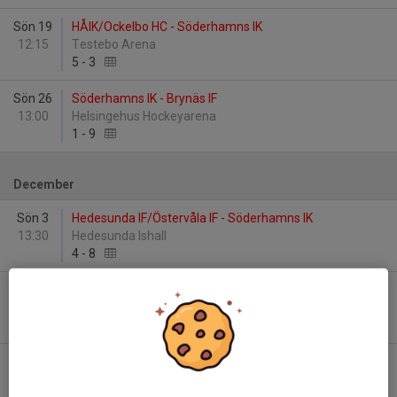
Sön 19
HÅIK/Ockelbo HC - Söderhamns IK
12:15
Testebo Arena
5
-
3
Sön 26
Söderhamns IK - Brynäs IF
13:00
Helsingehus Hockeyarena
1
-
9
December
Sön 3
Hedesunda IF/Östervåla IF - Söderhamns IK
13:30
Hedesunda Ishall
4
-
8
Sön 10
Söderhamns IK - Valbo HC
13:00
Helsingehus Hockeyarena
3
-
10
Sön 17
Strömsbro IF - Söderhamns IK
12:00
Testebo Arena