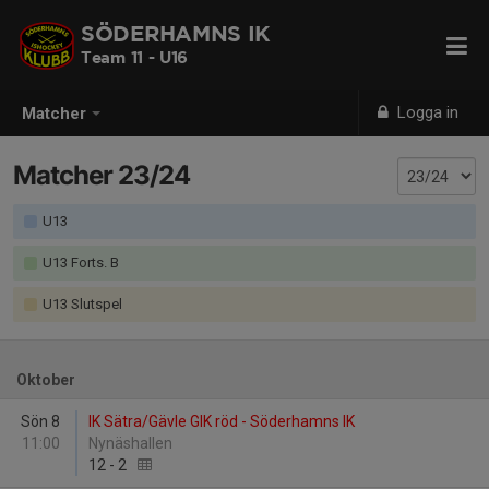
SÖDERHAMNS IK
Team 11 - U16
Logga in
Matcher
Matcher 23/24
U13
U13 Forts. B
U13 Slutspel
Oktober
Sön 8
IK Sätra/Gävle GIK röd - Söderhamns IK
11:00
Nynäshallen
12
-
2