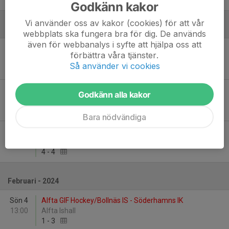
8
-
4
Godkänn kakor
Vi använder oss av kakor (cookies) för att vår
Januari - 2024
webbplats ska fungera bra för dig. De används
även för webbanalys i syfte att hjälpa oss att
Sön 7
Söderhamns IK - Sandvikens IK
förbättra våra tjänster.
13:00
Helsingehus Hockeyarena
Så använder vi cookies
5
-
4
Sön 14
Hudiksvalls HC/Lindefallets SK - Söderhamns IK
Godkänn alla kakor
14:00
PF Arena
8
-
1
Bara nödvändiga
Sön 21
Söderhamns IK - HÅIK/Ockelbo HC
13:00
Helsingehus Hockeyarena
4
-
4
Februari - 2024
Sön 4
Alfta GIF Hockey/Bollnäs IS - Söderhamns IK
13:00
Alfta Ishall
1
-
3