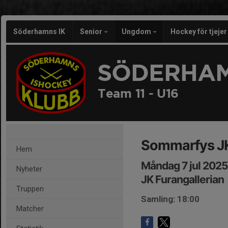
Söderhamns IK
Senior
Ungdom
Hockey för tjeje
SÖDERHAM
Team 11 - U16
Sommarfys J
Hem
Måndag 7 jul 2025
Nyheter
JK Furangallerian
Truppen
Samling: 18:00
Matcher