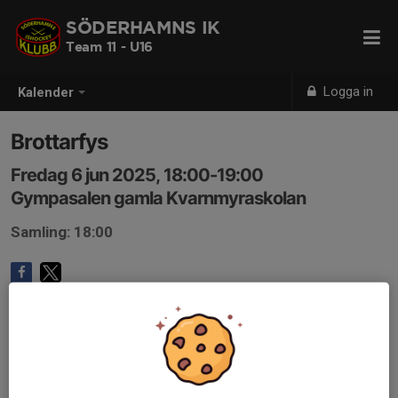
SÖDERHAMNS IK
Team 11 - U16
Logga in
Kalender
Brottarfys
Fredag 6 jun 2025, 18:00-19:00
Gympasalen gamla Kvarnmyraskolan
Samling: 18:00