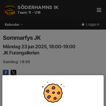
SÖDERHAMNS IK
Team 11 - U16
Logga in
Kalender
Sommarfys JK
Måndag 23 jun 2025, 18:00-19:00
JK Furangallerian
Samling: 18:00