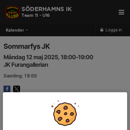
SÖDERHAMNS IK
Team 11 - U16
Logga in
Kalender
Sommarfys JK
Måndag 12 maj 2025, 18:00-19:00
JK Furangallerian
Samling: 18:00