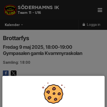
SÖDERHAMNS IK
Team 11 - U16
Logga in
Kalender
Brottarfys
Fredag 9 maj 2025, 18:00-19:00
Gympasalen gamla Kvarnmyraskolan
Samling: 18:00