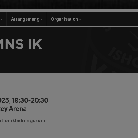
r
Arrangemang
Organisation
NS IK
025, 19:30-20:30
key Arena
sat omklädningsrum