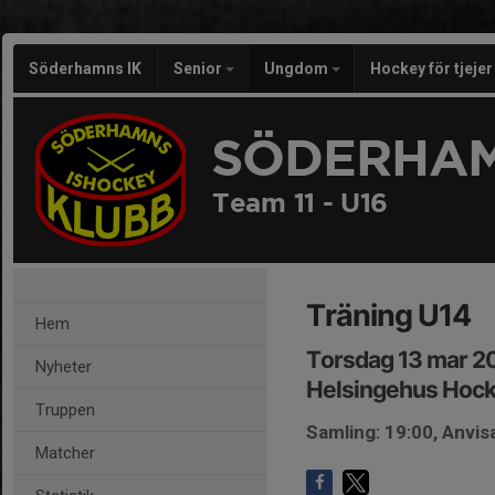
Söderhamns IK
Senior
Ungdom
Hockey för tjeje
SÖDERHAM
Team 11 - U16
Träning U14
Hem
Torsdag 13 mar 2
Nyheter
Helsingehus Hoc
Truppen
Samling: 19:00, Anvi
Matcher