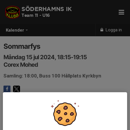
SÖDERHAMNS IK
Team 11 - U16
Logga in
Kalender
Sommarfys
Måndag 15 jul 2024, 18:15-19:15
Corex Mohed
Samling: 18:00, Buss 100 Hållplats Kyrkbyn