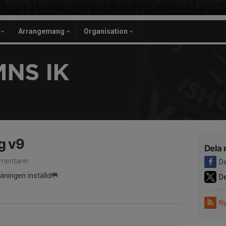
r
Arrangemang
Organisation
NS IK
ng v9
Dela 
mentarer
De
äningen inställd🥅.
De
Ny