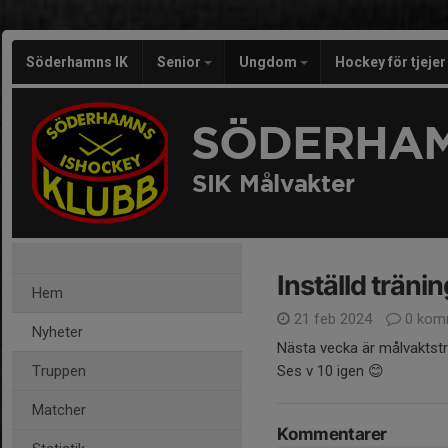
Söderhamns IK
Senior
Ungdom
Hockey för tjeje
SÖDERHAM
SIK Målvakter
Inställd träni
Hem
21 feb 2024
0 kom
Nyheter
Nästa vecka är målvaktstr
Truppen
Ses v 10 igen 😊
Matcher
Kommentarer