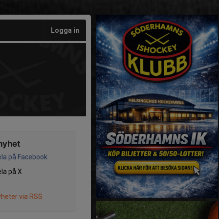
Logga in
nyhet
la på Facebook
la på X
heter via RSS