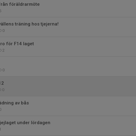
från föräldrarmöte
5
ällens träning hos tjejerna!
0
ro för F14 laget
2
0
12
0
ädning av bås
0
jejlaget under lördagen
1