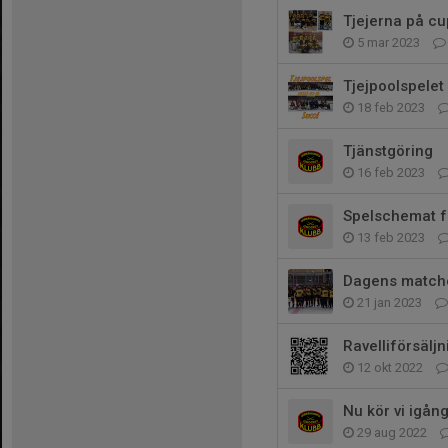
Tjejerna på cu
5 mar 2023
Tjejpoolspelet
18 feb 2023
Tjänstgöring
16 feb 2023
Spelschemat f
13 feb 2023
Dagens match
21 jan 2023
Ravelliförsäljn
12 okt 2022
Nu kör vi igång
29 aug 2022