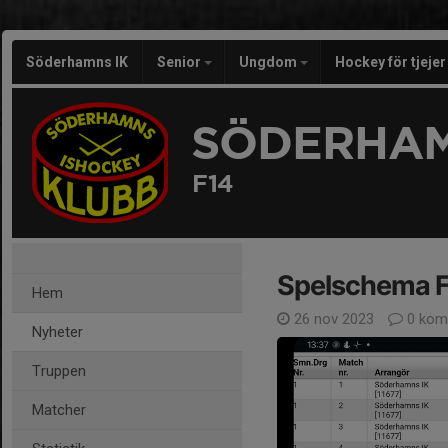
Söderhamns IK
Senior
Ungdom
Hockey för tjeje
SÖDERHAM
F14
Spelschema 
Hem
26 nov 2023
0 kom
Nyheter
Truppen
Matcher