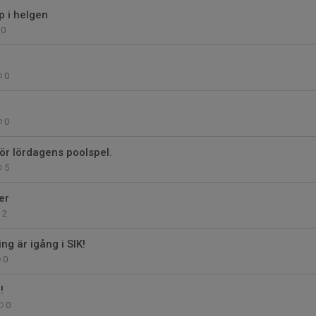
p i helgen
0
0
0
ör lördagens poolspel.
5
er
2
ing är igång i SIK!
0
!
0