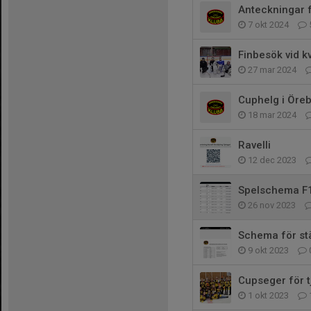
Anteckningar 
7 okt 2024
Finbesök vid kv
27 mar 2024
Cuphelg i Öreb
18 mar 2024
Ravelli
12 dec 2023
Spelschema F
26 nov 2023
Schema för st
9 okt 2023
Cupseger för t
1 okt 2023