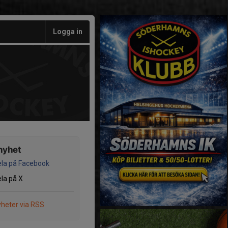
Logga in
nyhet
la på Facebook
la på X
heter via RSS