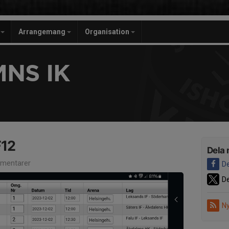
r
Arrangemang
Organisation
NS IK
F12
Dela 
mentarer
De
De
Ny