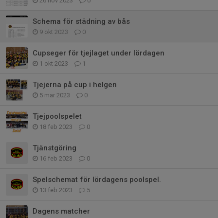
26 nov 2023
0
Schema för städning av bås
9 okt 2023
0
Cupseger för tjejlaget under lördagen
1 okt 2023
1
Tjejerna på cup i helgen
5 mar 2023
0
Tjejpoolspelet
18 feb 2023
0
Tjänstgöring
16 feb 2023
0
Spelschemat för lördagens poolspel.
13 feb 2023
5
Dagens matcher