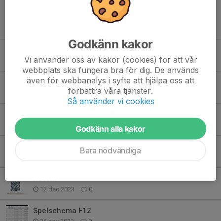
Tidigare nyheter
Godkänn kakor
Anteckningar från föräldrarmöte
Vi använder oss av kakor (cookies) för att vår
28 okt 2025
0
webbplats ska fungera bra för dig. De används
även för webbanalys i syfte att hjälpa oss att
Anteckningar från föräldrarmöte
förbättra våra tjänster.
7 okt 2024
5
Så använder vi cookies
Finbesök vid kvällens träning hos tjejerna!
27 mar 2024
0
Godkänn alla kakor
Cuphelg i Örebro för F14 laget
Bara nödvändiga
18 mar 2024
2
Ravelli
12 dec 2023
0
Spelschema F12