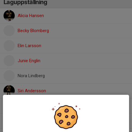
Laguppställning
Alicia Hansen
Becky Blomberg
Elin Larsson
Junie Englin
Nora Lindberg
Siri Andersson
Svea Olofsson
Svea Wallgren
, F10/F12