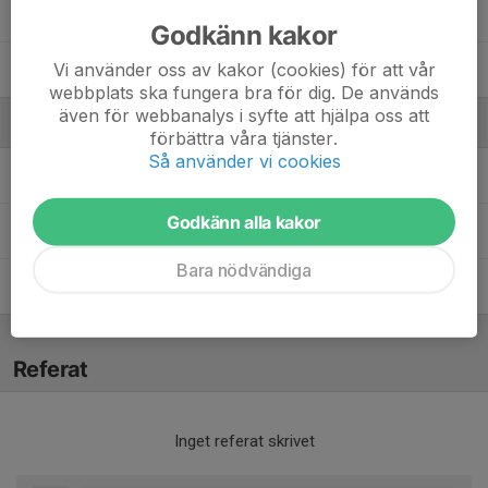
Thea Strand
Godkänn kakor
Vi använder oss av kakor (cookies) för att vår
Thelma Karlsson
webbplats ska fungera bra för dig. De används
även för webbanalys i syfte att hjälpa oss att
Ledare
förbättra våra tjänster.
Så använder vi cookies
Erik Axelsson
Materialare
Godkänn alla kakor
Mariette Hansen
Lagledare
Bara nödvändiga
Per Ängvald
Tränare
Referat
Inget referat skrivet