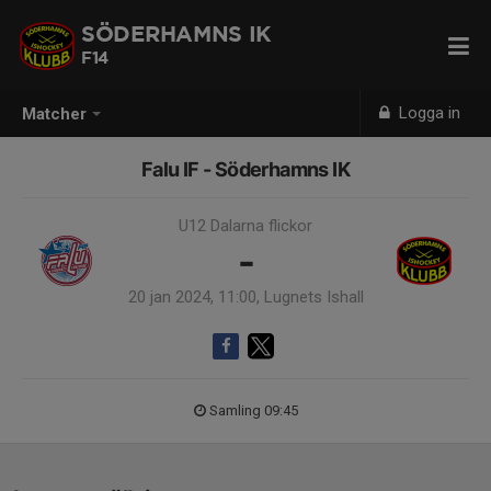
SÖDERHAMNS IK
F14
Logga in
Matcher
Falu IF - Söderhamns IK
U12 Dalarna flickor
-
20 jan 2024, 11:00, Lugnets Ishall
Samling 09:45