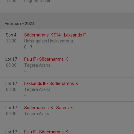
11:00
Lugnets Ishall
-
Februari - 2024
Sön 4
Söderhamns IK F14 - Leksands IF
13:00
Helsingehus Hockeyarena
0
-
7
Lör 17
Falu IF - Söderhamns IK
00:00
Tegera Arena
-
Lör 17
Leksands IF - Söderhamns IK
00:00
Tegera Arena
-
Lör 17
Söderhamns IK - Säters IF
00:00
Tegera Arena
-
Lör 17
Falu IF - Söderhamns IK