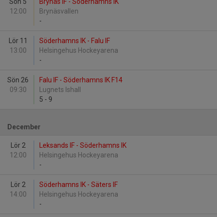
Sön 5
Brynäs IF - Söderhamns IK
12:00
Brynäsvallen
-
Lör 11
Söderhamns IK - Falu IF
13:00
Helsingehus Hockeyarena
-
Sön 26
Falu IF - Söderhamns IK F14
09:30
Lugnets Ishall
5
-
9
December
Lör 2
Leksands IF - Söderhamns IK
12:00
Helsingehus Hockeyarena
-
Lör 2
Söderhamns IK - Säters IF
14:00
Helsingehus Hockeyarena
-