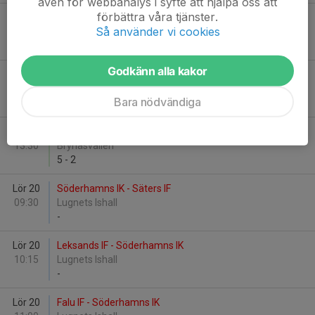
även för webbanalys i syfte att hjälpa oss att
förbättra våra tjänster.
Lör 6
Söderhamns IK - Säters IF
Så använder vi cookies
00:00
Kristinehovs ishall
-
Godkänn alla kakor
Sön 7
Brynäs IF - Söderhamns IK F14
12:00
Brynäsvallen
Bara nödvändiga
1
-
4
Sön 7
Söderhamns IK F14 - Falu IF
13:30
Brynäsvallen
5
-
2
Lör 20
Söderhamns IK - Säters IF
09:30
Lugnets Ishall
-
Lör 20
Leksands IF - Söderhamns IK
10:15
Lugnets Ishall
-
Lör 20
Falu IF - Söderhamns IK