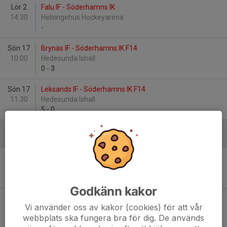
Lör 2
Falu IF - Söderhamns IK
14:30
Helsingehus Hockeyarena
-
Sön 17
Brynäs IF - Söderhamns IK F14
10:00
Hedesunda Ishall
0
-
3
Sön 17
Leksands IF - Söderhamns IK F14
11:30
Hedesunda Ishall
5
-
0
Januari - 2024
Lör 6
Falu IF - Söderhamns IK
00:00
Kristinehovs ishall
-
Godkänn kakor
Lör 6
Leksands IF - Söderhamns IK
Vi använder oss av kakor (cookies) för att vår
00:00
Kristinehovs ishall
webbplats ska fungera bra för dig. De används
-