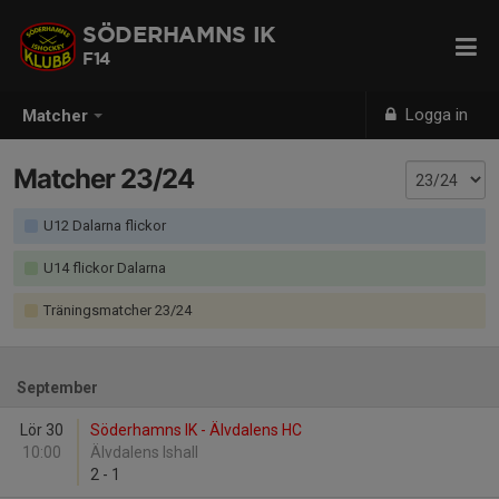
SÖDERHAMNS IK
F14
Logga in
Matcher
Matcher 23/24
U12 Dalarna flickor
U14 flickor Dalarna
Träningsmatcher 23/24
September
Lör 30
Söderhamns IK - Älvdalens HC
10:00
Älvdalens Ishall
2
-
1