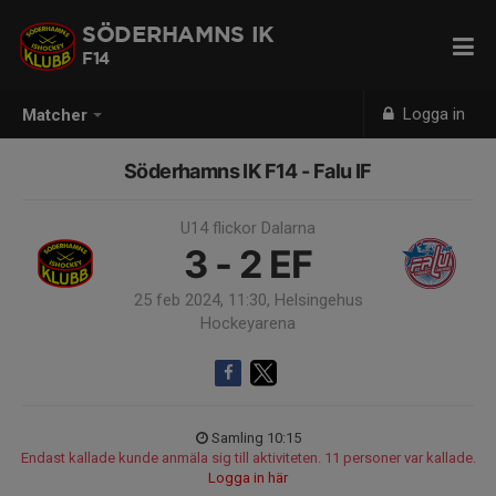
SÖDERHAMNS IK
F14
Logga in
Matcher
Söderhamns IK F14 - Falu IF
U14 flickor Dalarna
3 - 2
EF
25 feb 2024, 11:30, Helsingehus
Hockeyarena
Samling 10:15
Endast kallade kunde anmäla sig till aktiviteten. 11 personer var kallade.
Logga in här