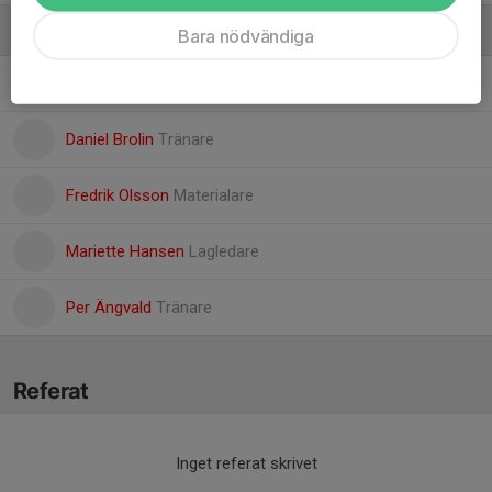
Ledare
Bara nödvändiga
Annika Ahlstrand
Ledare
Daniel Brolin
Tränare
Fredrik Olsson
Materialare
Mariette Hansen
Lagledare
Per Ängvald
Tränare
Referat
Inget referat skrivet