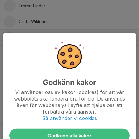
Emma Linder
Greta Wiklund
Hilma Lust
Junie Englin
Milla Olsson
Godkänn kakor
Thea Strand
Vi använder oss av kakor (cookies) för att vår
webbplats ska fungera bra för dig. De används
Thelma Karlsson
även för webbanalys i syfte att hjälpa oss att
förbättra våra tjänster.
Tone Rödin
Så använder vi cookies
Zaga Dagh-Edvardsson
Godkänn alla kakor