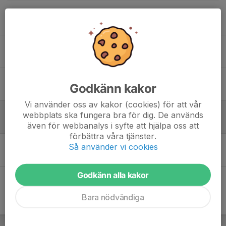
Tidigare nyheter
Domarutbildning för spelare
6 okt 2023
0
Inspiritationskväll
Godkänn kakor
29 sep 2022
0
Vi använder oss av kakor (cookies) för att vår
Välkommen till vår nya Domarsida
webbplats ska fungera bra för dig. De används
29 sep 2022
0
även för webbanalys i syfte att hjälpa oss att
förbättra våra tjänster.
Egen sida för våra Föreningsdomare
Så använder vi cookies
22 sep 2022
0
Godkänn alla kakor
Bara nödvändiga