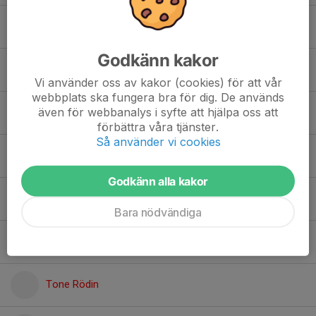
Milla Olsson
Godkänn kakor
Oscar Skoglund
Vi använder oss av kakor (cookies) för att vår
webbplats ska fungera bra för dig. De används
även för webbanalys i syfte att hjälpa oss att
Sara Åkerlund
förbättra våra tjänster.
Så använder vi cookies
Svea Olofsson
Godkänn alla kakor
Sven Bodin
Bara nödvändiga
Thelma Karlsson
Tone Rödin