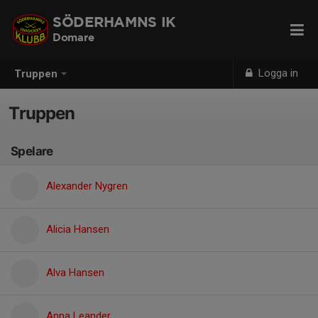
SÖDERHAMNS IK
Domare
Logga in
Truppen
Truppen
Spelare
Alexander Nygren
Alicia Hansen
Alva Hansen
Anna Leander