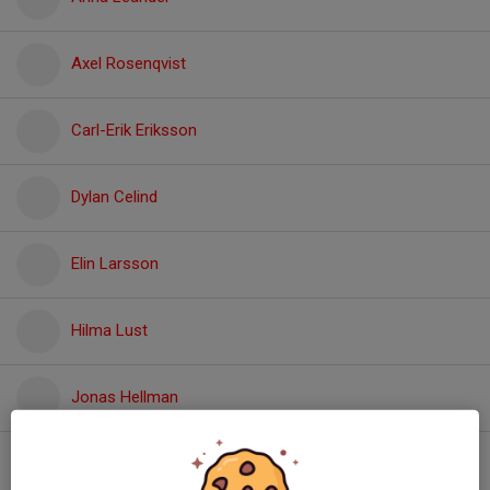
Axel Rosenqvist
Carl-Erik Eriksson
Dylan Celind
Elin Larsson
Hilma Lust
Jonas Hellman
Miliam Friberg