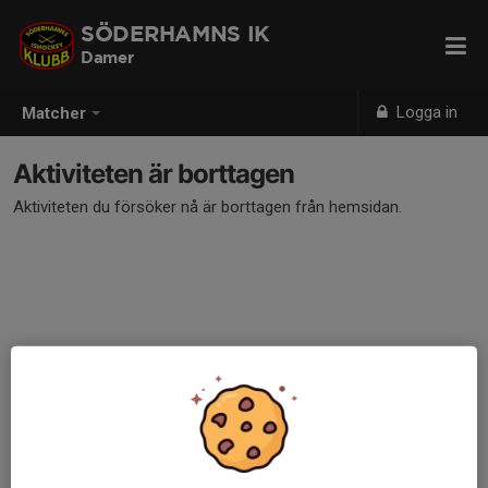
SÖDERHAMNS IK
Damer
Logga in
Matcher
Aktiviteten är borttagen
Aktiviteten du försöker nå är borttagen från hemsidan.