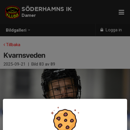
SÖDERHAMNS IK
Damer
Logga in
Bildgalleri
Tillbaka
Kvarnsveden
2025-09-21
|
Bild
83
av 89