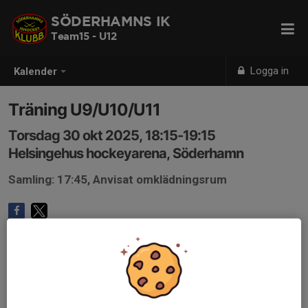
SÖDERHAMNS IK
Team15 - U12
Logga in
Kalender
Träning U9/U10/U11
Torsdag 30 okt 2025, 18:15-19:15
Helsingehus hockeyarena, Söderhamn
Samling: 17:45, Anvisat omklädningsrum