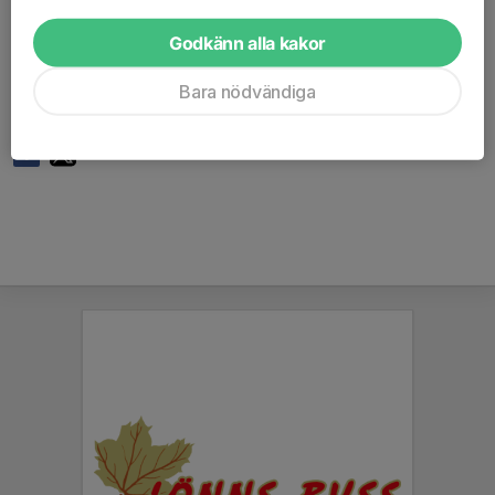
(d.v.s inte ett omklädningsrum) för ombyte och
mellanlanda mellan matcherna. Efter sista match
Godkänn alla kakor
omgång så kommer det finnas ledigt omklädningsrum
för dusch. Vi är trångbodda för dagen då det inte finns
Bara nödvändiga
möjlighet att låna omklädningsrum av bandyn.