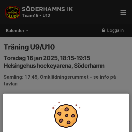
SÖDERHAMNS IK
Team15 - U12
Logga in
Kalender
Träning U9/U10
Torsdag 16 jan 2025, 18:15-19:15
Helsingehus hockeyarena, Söderhamn
Samling: 17:45, Omklädningsrummet - se info på
tavlan