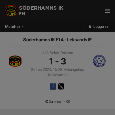
SÖDERHAMNS IK
F14
Logga in
Matcher
Söderhamns IK F14 - Leksands IF
U14 flickor Dalarna
1 - 3
25 feb 2024, 15:00, Helsingehus
Hockeyarena
Samling 14:00