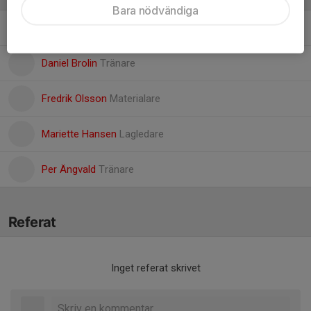
Bara nödvändiga
Annika Ahlstrand
Ledare
Daniel Brolin
Tränare
Fredrik Olsson
Materialare
Mariette Hansen
Lagledare
Per Ängvald
Tränare
Referat
Inget referat skrivet