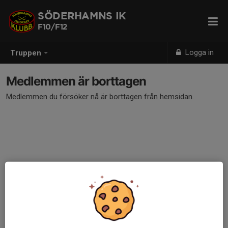
SÖDERHAMNS IK
F10/F12
Logga in
Truppen
Medlemmen är borttagen
Medlemmen du försöker nå är borttagen från hemsidan.