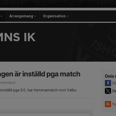
r
Arrangemang
Organisation
NS IK
ngen är inställd pga match
Dela 
mentarer
De
r inställd pga S/L har hemmamatch mot Valbo
De
Ny