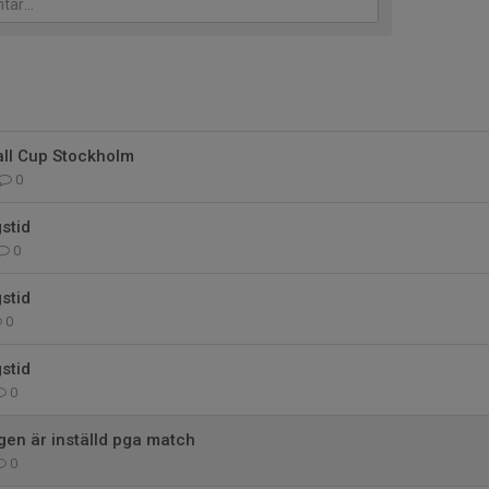
all Cup Stockholm
0
stid
0
stid
0
stid
0
gen är inställd pga match
0