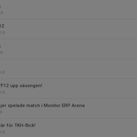
g
0
12
0
g
0
0
0/F12 upp säsongen!
0
ejer spelade match i Monitor ERP Arena
0
är för TKH-flick!
0