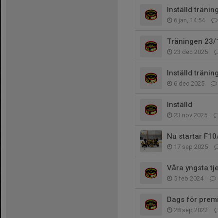
Inställd tränin
6 jan, 14:54
Träningen 23/
23 dec 2025
Inställd tränin
6 dec 2025
Inställd
23 nov 2025
Nu startar F1
17 sep 2025
Våra yngsta tj
5 feb 2024
Dags för premi
28 sep 2022