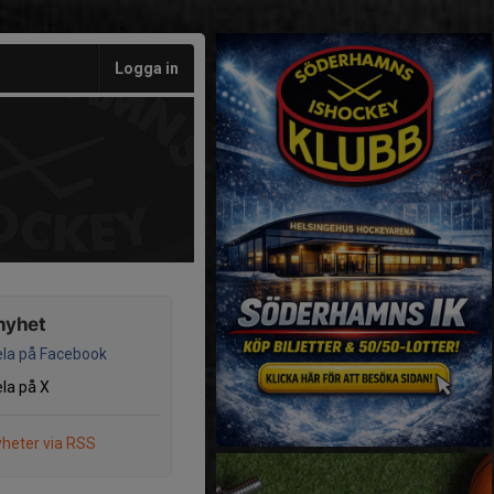
Logga in
nyhet
la på Facebook
la på X
heter via RSS