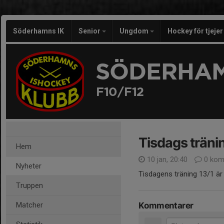
Söderhamns IK
Senior
Ungdom
Hockey för tjeje
SÖDERHAM
F10/F12
Tisdags träni
Hem
10 jan, 20:40
0 kom
Nyheter
Tisdagens träning 13/1 ä
Truppen
Matcher
Kommentarer