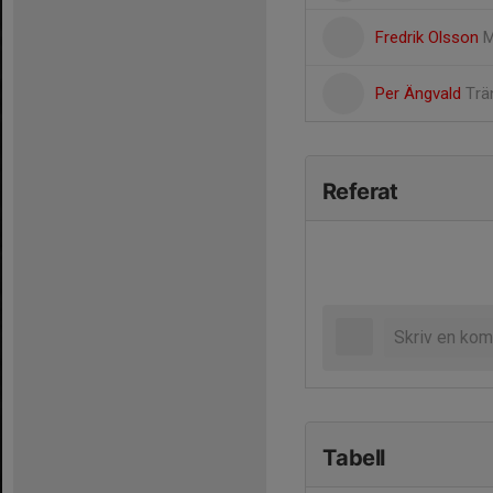
Fredrik Olsson
M
Per Ängvald
Trä
Referat
Tabell