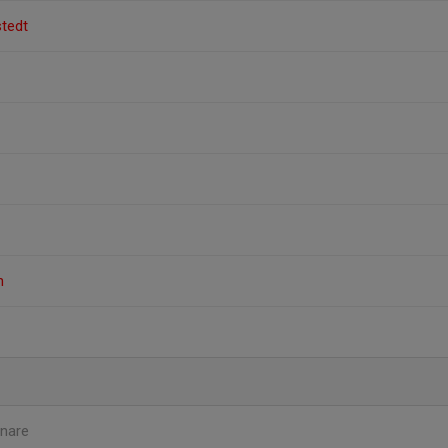
tedt
n
nare