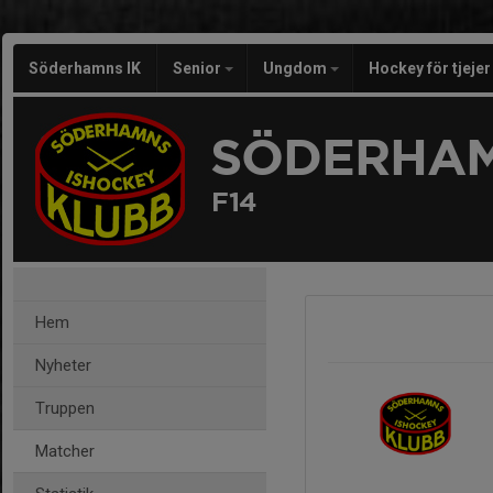
Söderhamns IK
Senior
Ungdom
Hockey för tjeje
SÖDERHAM
F14
Hem
Nyheter
Truppen
Matcher