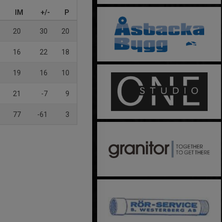
IM
+/-
P
20
30
20
16
22
18
19
16
10
21
-7
9
77
-61
3