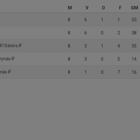
M
V
O
F
GM
8
6
1
1
50
8
6
0
2
38
HF/Säters IF
8
3
1
4
35
ynäs IF
8
3
0
5
14
näs IF
8
1
0
7
16