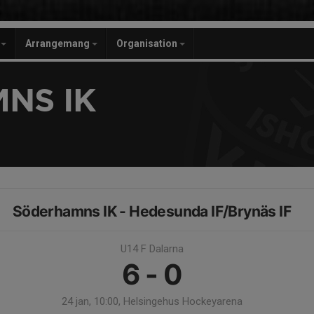
r
Arrangemang
Organisation
NS IK
Söderhamns IK - Hedesunda IF/Brynäs IF
U14 F Dalarna
6 - 0
24 jan, 10:00, Helsingehus Hockeyarena