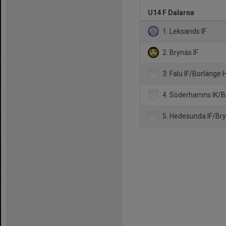
U14 F Dalarna
1. Leksands IF
2. Brynäs IF
3. Falu IF/Borlänge 
4. Söderhamns IK/Br
5. Hedesunda IF/Bry