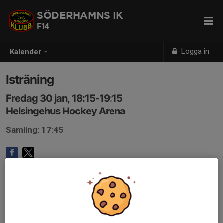
SÖDERHAMNS IK
F14
Logga in
Kalender
Isträning
Fredag 30 jan, 18:15-19:15
Helsingehus Hockey Arena
Samling: 17:45