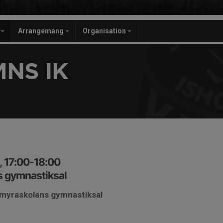
r
Arrangemang
Organisation
NS IK
, 17:00-18:00
 gymnastiksal
nmyraskolans gymnastiksal