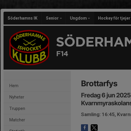
Söderhamns IK
Senior
Ungdom
Hockey för tjeje
SÖDERHAM
F14
Brottarfys
Hem
Fredag 6 jun 2025
Nyheter
Kvarnmyraskolans
Truppen
Samling: 16:45, Kvar
Matcher