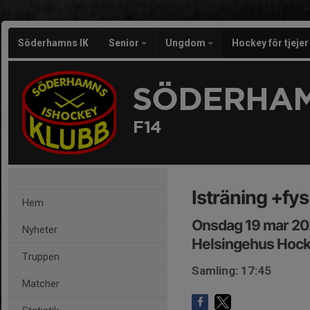
Söderhamns IK
Senior
Ungdom
Hockey för tjeje
SÖDERHAM
F14
Isträning +fys
Hem
Onsdag 19 mar 20
Nyheter
Helsingehus Hoc
Truppen
Samling: 17:45
Matcher