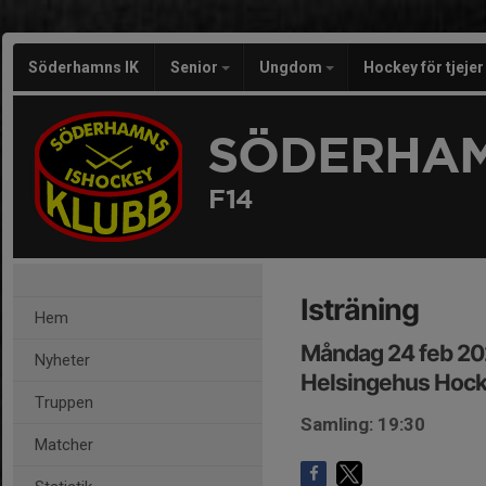
Söderhamns IK
Senior
Ungdom
Hockey för tjeje
SÖDERHAM
F14
Isträning
Hem
Måndag 24 feb 20
Nyheter
Helsingehus Hoc
Truppen
Samling: 19:30
Matcher