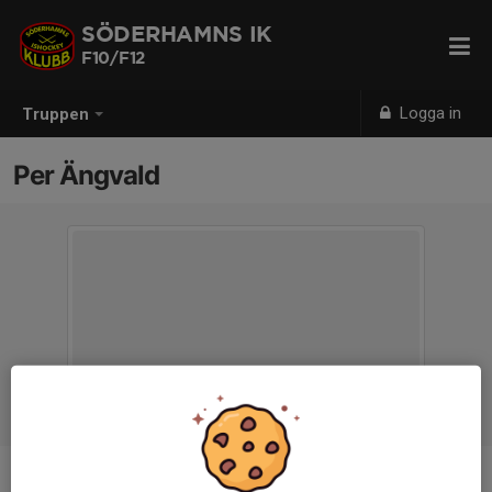
SÖDERHAMNS IK
F10/F12
Logga in
Truppen
Per Ängvald
Titel
Tränare