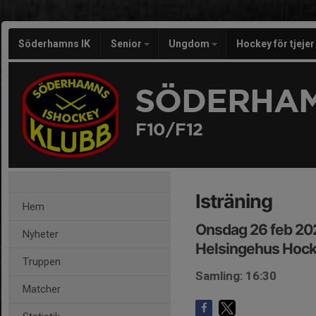
Söderhamns IK
Senior
Ungdom
Hockey för tjeje
SÖDERHAM
F10/F12
Isträning
Hem
Onsdag 26 feb 20
Nyheter
Helsingehus Hoc
Truppen
Samling: 16:30
Matcher