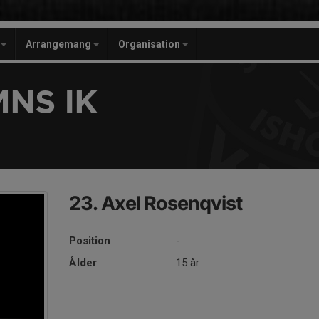
r
Arrangemang
Organisation
NS IK
23. Axel Rosenqvist
Position
-
Ålder
15 år