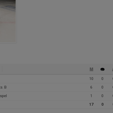
10
0
s. B
6
0
spel
1
0
17
0