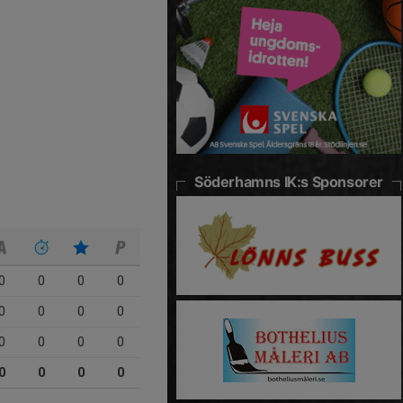
Söderhamns IK:s Sponsorer
0
0
0
0
0
0
0
0
0
0
0
0
0
0
0
0