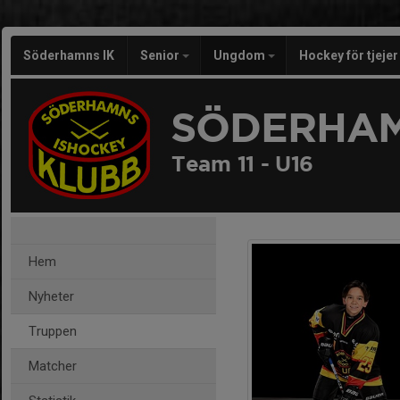
Söderhamns IK
Senior
Ungdom
Hockey för tjeje
SÖDERHAM
Team 11 - U16
Hem
Nyheter
Truppen
Matcher