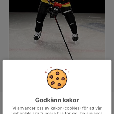
Godkänn kakor
Position
-
Vi använder oss av kakor (cookies) för att vår
Ålder
15 år
webbplats ska fungera bra för dig. De används